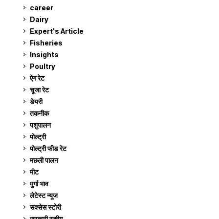
career
129
Dairy
7
Expert's Article
12
Fisheries
10
Insights
2
Poultry
7
ऐग रेट
910
चूजा रेट
185
डेयरी
1,272
तकनीक
6
पशुपालन
2,104
पोल्ट्री
1,040
पोल्ट्री फीड रेट
162
मछली पालन
918
मीट
268
मुर्गा भाव
910
लेटेस्ट न्यूज
236
सक्सेस स्टो‍री
9
सरकारी स्की‍म
524