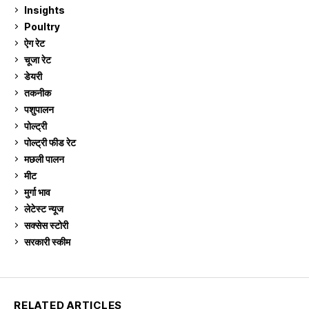
Insights
2
Poultry
7
ऐग रेट
913
चूजा रेट
185
डेयरी
1,274
तकनीक
6
पशुपालन
2,106
पोल्ट्री
1,042
पोल्ट्री फीड रेट
162
मछली पालन
920
मीट
269
मुर्गा भाव
913
लेटेस्ट न्यूज
236
सक्सेस स्टो‍री
9
सरकारी स्की‍म
524
RELATED ARTICLES